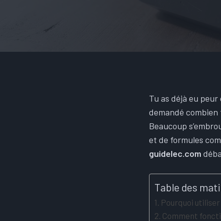
Tu as déjà eu peur 
demandé combien ton
Beaucoup s’embroui
et de formules com
guidelec.com
débar
Table des mat
Pourquoi utilise
Comment fonctio