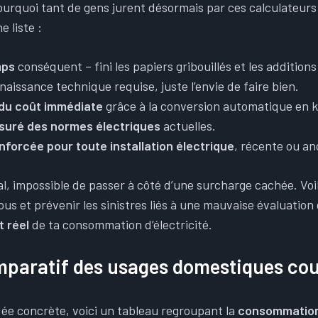
rquoi tant de gens jurent désormais par ces calculateur
e liste :
mps
conséquent – fini les papiers gribouillés et les addition
issance technique requise, juste l’envie de faire bien.
 du coût immédiate
grâce à la conversion automatique en k
suré des normes électriques
actuelles.
nforcée pour toute installation électrique
, récente ou an
tal, impossible de passer à côté d’une surcharge cachée. V
sous et prévenir les sinistres liés à une mauvaise évaluation
t réel
de ta consommation d’électricité.
paratif des usages domestiques co
dée concrète, voici un tableau regroupant la
consommatio