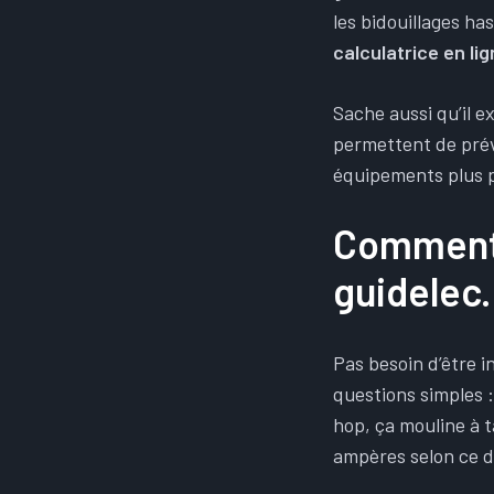
les bidouillages ha
calculatrice en li
Sache aussi qu’il e
permettent de prév
équipements plus 
Comment 
guidelec
Pas besoin d’être 
questions simples :
hop, ça mouline à ta
ampères selon ce do