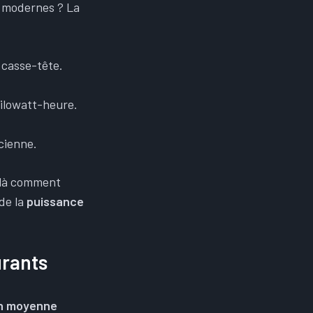
s modernes ? La
s casse-tête.
ilowatt-heure.
cienne.
oilà comment
 de la
puissance
urants
n moyenne