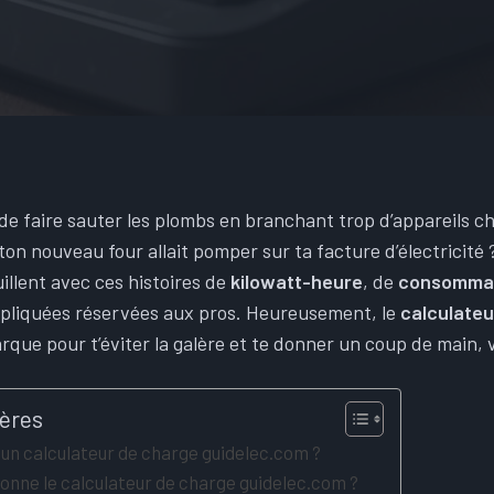
de faire sauter les plombs en branchant trop d’appareils che
 nouveau four allait pomper sur ta facture d’électricité ?
llent avec ces histoires de
kilowatt-heure
, de
consommati
pliquées réservées aux pros. Heureusement, le
calculateu
que pour t’éviter la galère et te donner un coup de main, vi
ières
r un calculateur de charge guidelec.com ?
nne le calculateur de charge guidelec.com ?