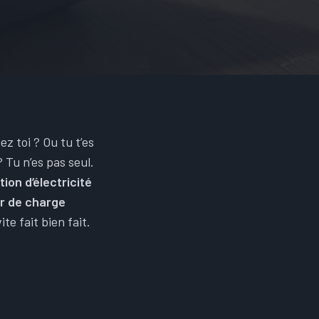
z toi ? Ou tu t’es
 Tu n’es pas seul.
on d’électricité
r de charge
te fait bien fait.