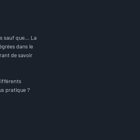
mps sauf que… La
égrées dans le
urant de savoir
.
ifférents
us pratique ?