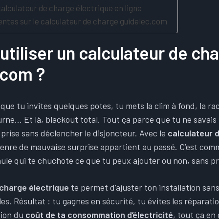
alculateur de charge électrique en ligne
entes sur le calculateur de charge guidelec.com
utiliser un calculateur de ch
.com ?
que tu invites quelques potes, tu mets la clim à fond, la rac
rne… Et là, blackout total. Tout ça parce que tu ne savais
prise sans déclencher le disjoncteur. Avec le
calculateur 
genre de mauvaise surprise appartient au passé. C’est com
paule qui te chuchote ce que tu peux ajouter ou non, sans p
 charge électrique
te permet d’ajuster ton installation sans
les. Résultat : tu gagnes en sécurité, tu évites les réparat
tion du
coût de ta consommation d’électricité
, tout ça en 