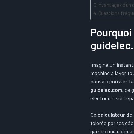
Avantages d’un c
Questions fréqu
Pourquoi 
guidelec
Imagine un instant 
machine à laver tou
pouvais pousser ta 
guidelec.com
, ce 
électricien sur l’é
Ce
calculateur de
tolérée par tes câb
gardes une estima