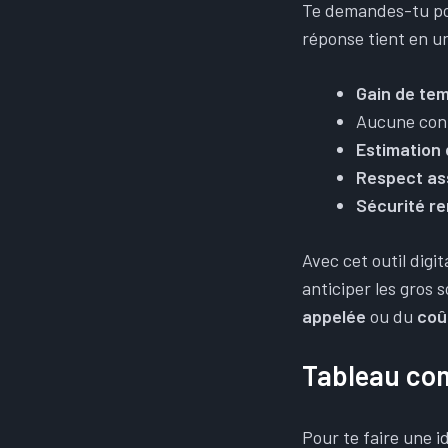
Te demandes-tu pou
réponse tient en un
Gain de te
Aucune conna
Estimation
Respect as
Sécurité re
Avec cet outil digi
anticiper les gros 
appelée
ou du
coû
Tableau com
Pour te faire une i