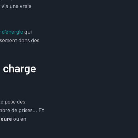
s
via une vraie
 d’énergie
qui
issement dans des
e charge
te pose des
ombre de prises… Et
heure
ou en