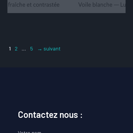
Page
Page
Page
1
2
…
5
→
suivant
Contactez nous :
Votre nom