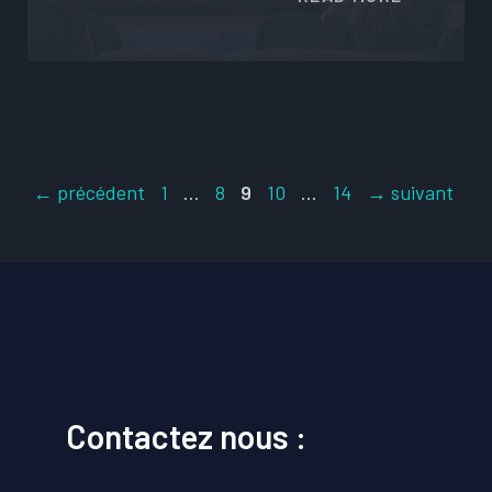
Page
Page
Page
Page
Page
←
précédent
1
…
8
9
10
…
14
→
suivant
Contactez nous :