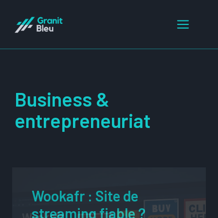
Aller
au
Menu
contenu
Business &
entrepreneuriat
Wookafr : Site de
streaming fiable ?