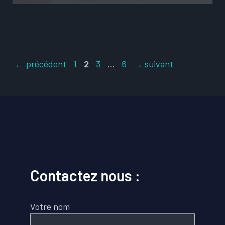
Page
Page
Page
Page
←
précédent
1
2
3
…
6
→
suivant
Contactez nous :
Votre nom