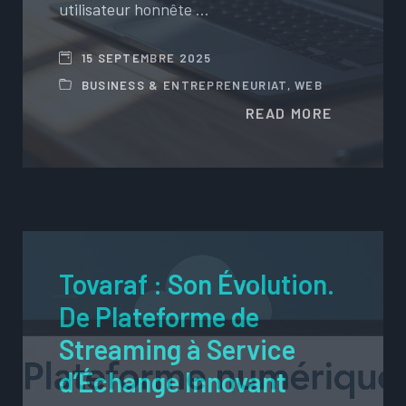
utilisateur honnête …
15 SEPTEMBRE 2025
BUSINESS & ENTREPRENEURIAT
,
WEB
READ MORE
Tovaraf : Son Évolution.
De Plateforme de
Streaming à Service
d’Échange Innovant