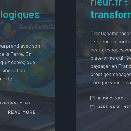
s
rieur.fr 
logiques
transfor
Prestigeaménagem
référence inconto
 surprend avec son
beaux espaces ver
de la Terre. En
plateforme qui ré
 quiz écologique
paysager en Franc
sibilisation
prestigeaménageme
 cette …
Lorsque vous env
16 MARS 2025
NVIRONNEMENT
JARDINAGE
,
NA
READ MORE