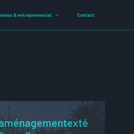
siness & entrepreneuriat
Contact
eaménagementexté