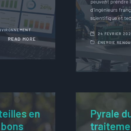
peuvent prendre l
d’ingénieurs franç
scientifique et te
NVIRONNEMENT
24 FÉVRIER 20
READ MORE
ÉNERGIE RENO
eilles en
Pyrale du
t bons
traiteme