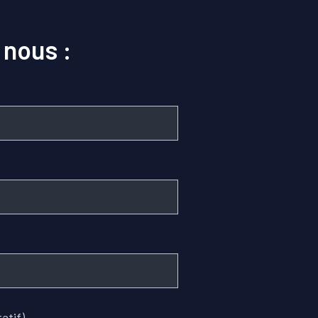
 nous :
atif)