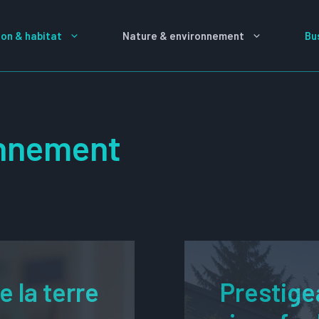
on & habitat
Nature & environnement
Bu
onnement
e la terre
Prestig