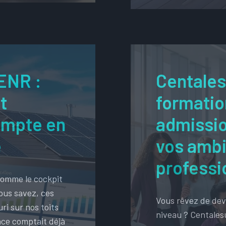
ENR :
Centales
t
formatio
ompte en
admissio
e
vos ambi
professi
comme le cockpit
Vous savez, ces
Vous rêvez de dev
ri sur nos toits
niveau ? Centalesu
nce comptait déjà