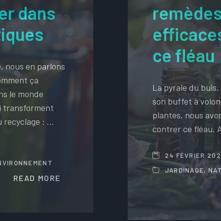
ler dans
remèdes
tiques
efficaces
ce fléau
e, nous en parlons
comment ça
La pyrale du buis, 
ans le monde
son buffet à volon
i transforment
plantes, nous avo
u recyclage : …
contrer ce fléau. 
24 FÉVRIER 20
NVIRONNEMENT
JARDINAGE
,
NA
READ MORE