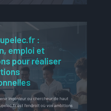
upelec.fr :
n, emploi et
ns pour réaliser
tions
onnelles
enir ingénieur ou chercheur de haut
pelec.fr est l’endroit où vos ambitions