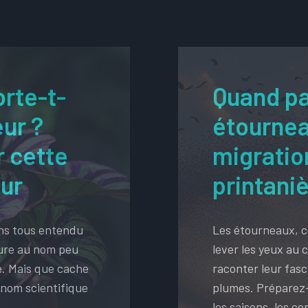
orte-t-
Quand pa
ur ?
étournea
r cette
migratio
ur
printani
ns tous entendu
Les étourneaux, ce
dure au nom peu
lever les yeux au 
e. Mais que cache
raconter leur fasc
n nom scientifique
plumes. Préparez-
les saisons, les co