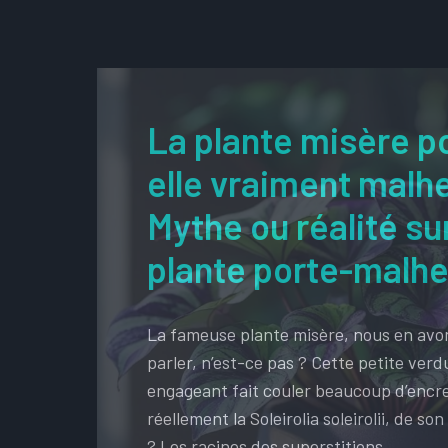
La plante misère p
elle vraiment malhe
Mythe ou réalité su
plante porte-malhe
La fameuse plante misère, nous en avo
parler, n’est-ce pas ? Cette petite ver
engageant fait couler beaucoup d’encr
réellement la Soleirolia soleirolii, de so
? Les racines des superstitions …