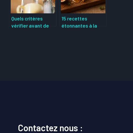
Quels critères
15 recettes
vérifier avant de
étonnantes à la
commander une
figue fraîche :
machine expresso
délices sucrés et
?
salés pour tous les
palais
Contactez nous :