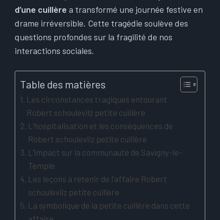
d’une cuillère
a transformé une journée festive en
drame irréversible. Cette tragédie soulève des
questions profondes sur la fragilité de nos
interactions sociales.
Table des matières
Les circonstances tragiques entourant
Robert schoulevilz petite cuillère
L’hospitalisation et les conséquences de
Robert schoulevilz petite cuillère
L’impact sur la communauté de Savigny-le-
Temple
Les leçons à retenir de l’affaire Robert
schoulevilz petite cuillère
La symbolique de la petite cuillère dans cette
affaire