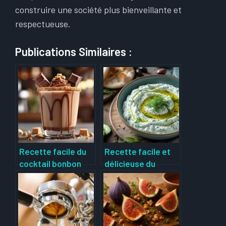
construire une société plus bienveillante et
respectueuse.
Publications Similaires :
Recette facile du
Recette facile et
cocktail bonbon
délicieuse du
Snickers :
tzatziki maison :
préparation
conseils et astuces
gourmande et
pour réussir –
originale sans
tonbonbon.fr
alcool