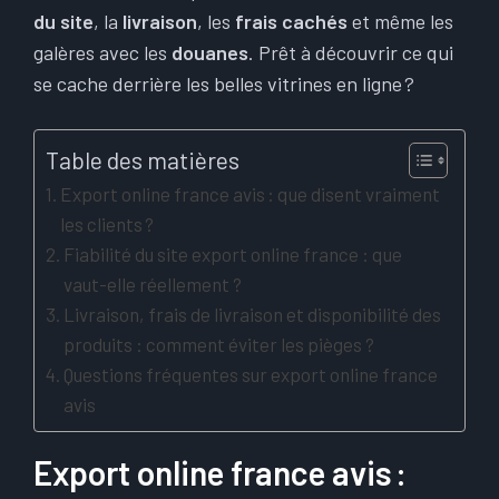
du site
, la
livraison
, les
frais cachés
et même les
galères avec les
douanes
. Prêt à découvrir ce qui
se cache derrière les belles vitrines en ligne ?
Table des matières
Export online france avis : que disent vraiment
les clients ?
Fiabilité du site export online france : que
vaut-elle réellement ?
Livraison, frais de livraison et disponibilité des
produits : comment éviter les pièges ?
Questions fréquentes sur export online france
avis
Export online france avis :