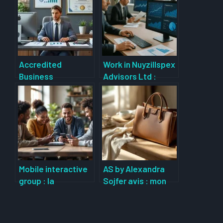
Accredited
Work in Nuyzillspex
Business
Advisors Ltd :
Accountant : Tout
Comment intégrer
savoir sur cette
cette entreprise de
certification
conseil
prestigieuse
prestigieuse ?
Mobile interactive
AS by Alexandra
group : la
Sojfer avis : mon
révolution des
retour sur une
services mobiles et
marque de luxe qui
du marketing
fait parler d’elle