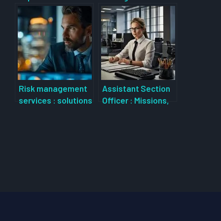
association : rôle,
compétences clés
impact et
et responsabilités
fonctionnement
du poste
dans la
revitalisation
urbaine
Risk management
Assistant Section
services : solutions
Officer : Missions,
globales pour
compétences et
entreprises et
évolution de
industries
carrière