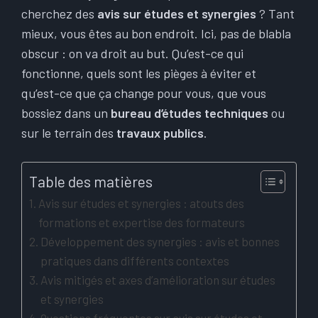
cherchez des
avis sur études et synergies
? Tant
mieux, vous êtes au bon endroit. Ici, pas de blabla
obscur : on va droit au but. Qu’est-ce qui
fonctionne, quels sont les pièges à éviter et
qu’est-ce que ça change pour vous, que vous
bossiez dans un
bureau d’études techniques
ou
sur le terrain des
travaux publics
.
Table des matières
Avis sur études et synergies : atouts des
formations et expertise des formateurs
Développement des synergies : avis et bonnes
pratiques dans différents contextes
Avis mitigés et axes d’amélioration sur études
et synergies