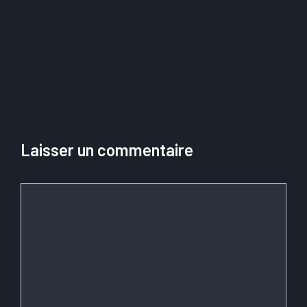
impact et
fonctionnement
dans la
revitalisation
urbaine
Laisser un commentaire
Commentaire