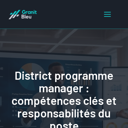
Aller
au
Menu
contenu
District programme
manager :
compétences clés et
responsabilités du
poste