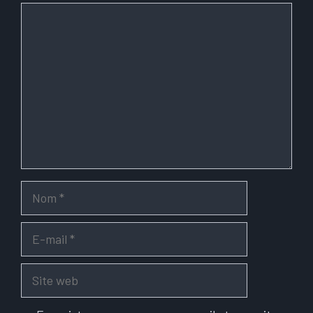
Commentaire
Nom
E-
mail
Site
web