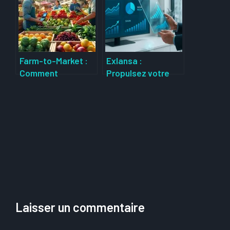
digitale et data
données
intelligence
techniques pour
booster votre
entreprise
Farm-to-Market :
Exlansa :
Comment
Propulsez votre
révolutionner votre
entreprise grâce
business grâce aux
au marketing
circuits courts
digital innovant en
2025
Laisser un commentaire