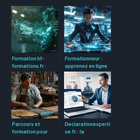
Formation hf-
Formationneur :
formations.fr :
apprenez en ligne
boostez vos
et créez des
compétences
formations
professionnelles
professionnelles
avec des
efficaces pour
formations en ligne
évoluer
rapidement
Parcours et
Declarationexperti
formation pour
se.fr : la
devenir corroyeur :
plateforme