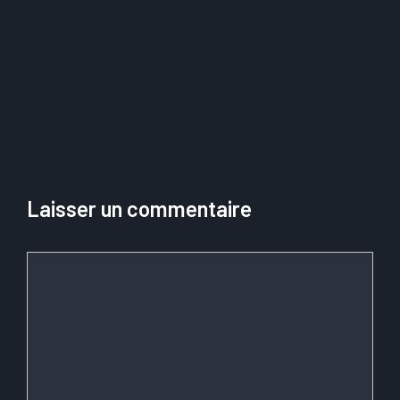
découvrez les
officielle pour vos
étapes clés sur
déclarations et
lesailesdelaliberte.
expertises en ligne
fr
Laisser un commentaire
Commentaire