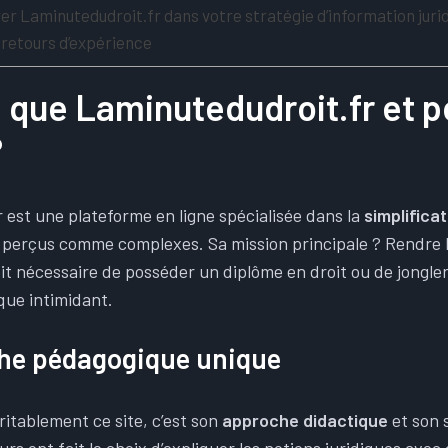
r Laminutedudroit.fr dans votre stratégie d’information juri
retours d’expérience
 que Laminutedudroit.fr et 
?
 est une plateforme en ligne spécialisée dans la
simplifica
perçus comme complexes. Sa mission principale ? Rendre le
soit nécessaire de posséder un diplôme en droit ou de jongle
que intimidant.
he pédagogique unique
ritablement ce site, c’est son
approche didactique
et son 