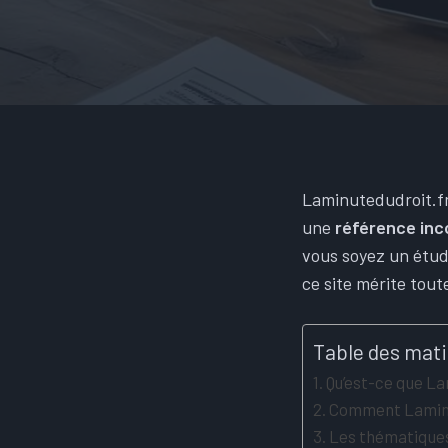
Laminutedudroit.fr
une
référence inc
vous soyez un étud
ce site mérite tout
Table des mat
Qu’est-ce que Lam
Comment Laminut
Les thématiques