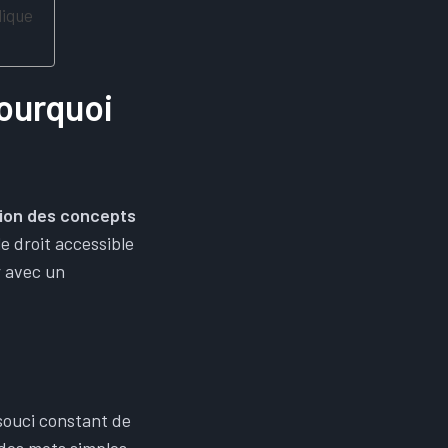
dique
pourquoi
tion des concepts
 droit accessible
r avec un
souci constant de