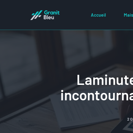
Aller
au
Accueil
Mais
contenu
Laminute
incontourna
20