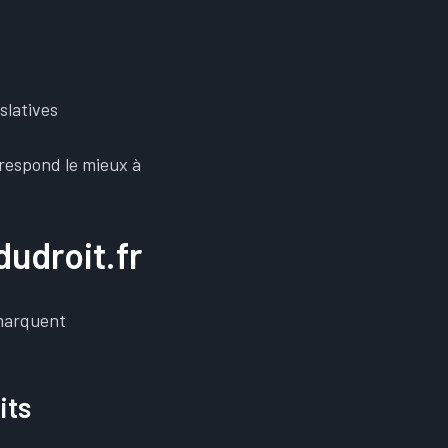
slatives
respond le mieux à
udroit.fr
émarquent
its