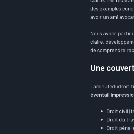
clarté. Les rédacte
des exemples concr
avoir un ami avocat
Nous avons particul
claire, développem
de comprendre rapid
Une couvert
Laminutedudroit.fr 
éventail impressi
Droit civil (
Droit du tra
Droit pénal