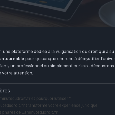
, une plateforme dédiée à la vulgarisation du droit qui a s
ontournable
pour quiconque cherche à démystifier l’univer
iant, un professionnel ou simplement curieux, découvron
e votre attention.
ières
inutedudroit.fr et pourquoi l’utiliser ?
edudroit.fr transforme votre expérience juridique
 phares de Laminutedudroit.fr