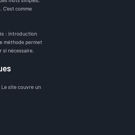
 des mots simples,
s. C’est comme
és : introduction
tte méthode permet
r si nécessaire.
ues
 Le site couvre un