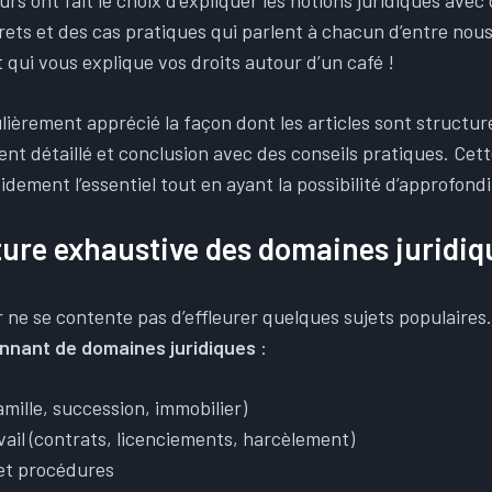
urs ont fait le choix d’expliquer les notions juridiques avec
ets et des cas pratiques qui parlent à chacun d’entre nou
 qui vous explique vos droits autour d’un café !
ièrement apprécié la façon dont les articles sont structur
ent détaillé et conclusion avec des conseils pratiques. Ce
ement l’essentiel tout en ayant la possibilité d’approfondi
ure exhaustive des domaines juridiq
ne se contente pas d’effleurer quelques sujets populaires.
onnant de domaines juridiques
:
famille, succession, immobilier)
vail (contrats, licenciements, harcèlement)
 et procédures