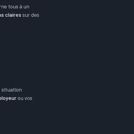
rne tous à un
ns claires
sur des
situation
ployeur
ou vos