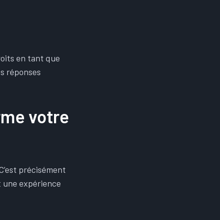
roits en tant que
es réponses
rme votre
 C’est précisément
t une expérience