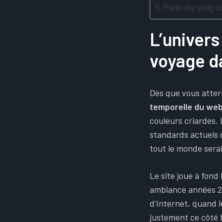
Rank-by-ping.co
L’univers
voyage d
Dès que vous atter
temporelle du we
couleurs criardes. 
standards actuels 
tout le monde serai
Le site joue à fond
ambiance années 20
d’Internet, quand l
justement ce côté 