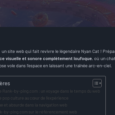
un site web qui fait revivre le légendaire Nyan Cat ! Prép
ce visuelle et sonore complètement loufoque
, où un chat
ose vole dans l’espace en laissant une traînée arc-en-ciel.
ières
de Rank-by-ping.com : un voyage dans le temps du web
ne pop culture au cœur de l’expérience
ue et absurde dans la navigation web
k-by-ping.com sur le référencement web