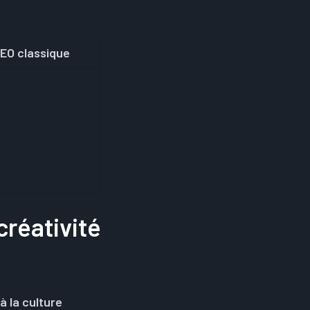
SEO classique
réativité
 la culture