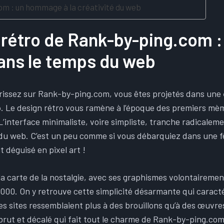
m : un hommage à la créativité du web
 rétro de Rank-by-ping.com :
ans le temps du web
rissez sur Rank-by-ping.com, vous êtes projetés dans une
b
. Le design rétro vous ramène à l’époque des premiers mèm
L’interface minimaliste, voire simpliste, tranche radicaleme
du web. C’est un peu comme si vous débarquiez dans une 
t déguisé en pixel art !
 la carte de la nostalgie, avec ses graphismes volontairemen
00. On y retrouve cette simplicité désarmante qui caracté
es sites ressemblaient plus à des brouillons qu’à des œuvres 
brut et décalé qui fait tout le charme de Rank-by-ping.com