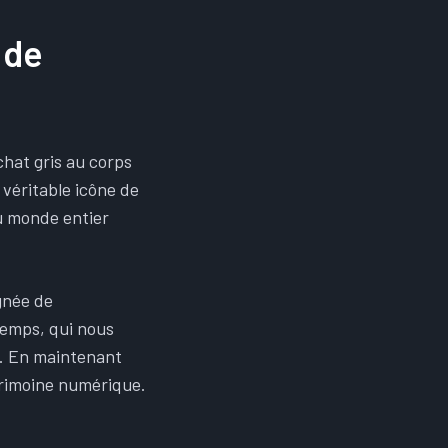
 de
chat gris au corps
 véritable icône de
du monde entier
gnée de
temps, qui nous
s. En maintenant
trimoine numérique.