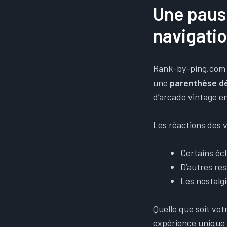
Une pause
navigati
Rank-by-ping.com n
une
parenthèse dé
d’arcade vintage e
Les réactions des v
Certains écl
D’autres res
Les nostalg
Quelle que soit vot
expérience unique 