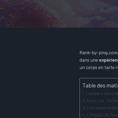
Rank-by-ping.com, 
dans une
expérien
un corps en tarte r
Table des mat
L’univers rétro 
Nyan Cat : l’icô
Une pause ludiq
L’impact de Ran