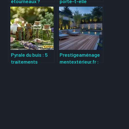
étourneaux ?
porte-t-elle
Périodes de
vraiment malheur ?
migration
Mythe ou réalité sur
automnale et
cette plante porte-
printanière des
malheur
oiseaux
Pyrale du buis : 5
Prestigeaménage
traitements
mentextérieur.fr :
naturels et
l’excellence pour
remèdes de grand-
transformer votre
mère efficaces
jardin
pour lutter contre
ce fléau