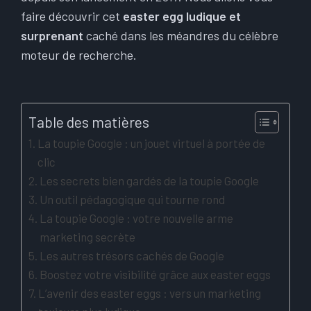
faire découvrir cet
easter egg ludique et
surprenant
caché dans les méandres du célèbre
moteur de recherche.
Table des matières
La toupie Google : un jouet virtuel à portée de
clic
Les secrets bien gardés de la toupie Google
Un outil pédagogique qui tourne rond
La toupie Google : votre nouvelle arme
marketing secrète
Les autres trésors cachés de Google
Boostez votre visibilité grâce aux easter eggs
L’avenir des easter eggs : vers un marketing