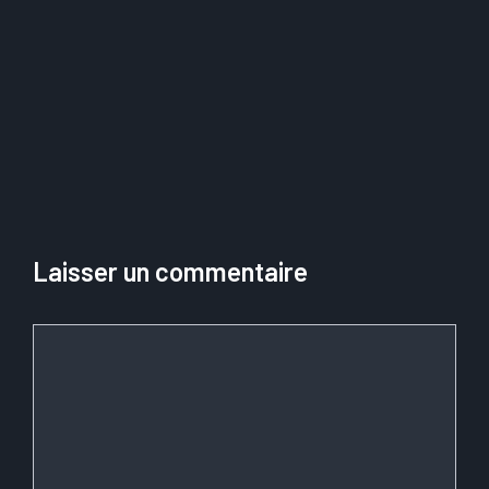
Ranxplorer : quelle
comment démarrer
alternative choisir
et transformer
pour optimiser
l’industrie du
votre SEO ?
personnel
Laisser un commentaire
Commentaire