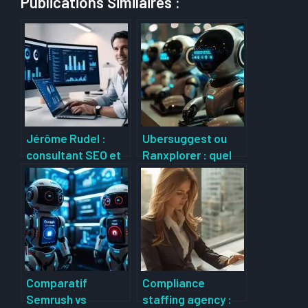
Publications Similaires :
Jérôme Rudel :
Ubersuggest ou
consultant SEO et
Ranxplorer : quel
développeur web
outil SEO choisir
expert pour
pour optimiser
optimiser votre
votre
visibilité en ligne
référencement ?
Comparatif
Compliance
Semrush vs
staffing agency :