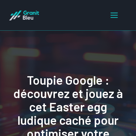
Aller
au
Menu
contenu
Toupie Google :
découvrez et jouez à
cet Easter egg
ludique caché pour
optimiser votre