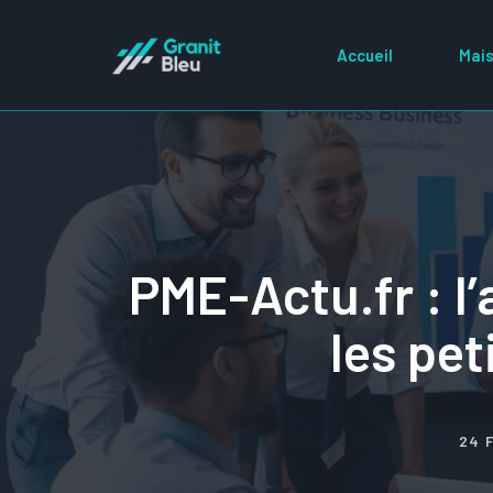
Aller
au
Accueil
Mais
contenu
PME-Actu.fr : l’
les pe
24 