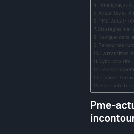
Témoignages et 
Actualités et inn
PME-Actu.fr : C
Stratégies mark
Naviguer dans le
Ressources humai
La transition n
Cybersécurité 
Le développemen
Dispositifs d’a
Pme-actu.fr : 
Pme-actu.
incontour