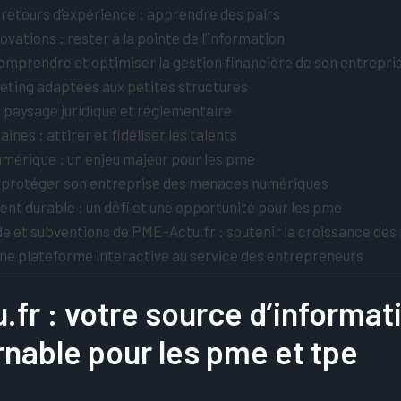
retours d’expérience : apprendre des pairs
ovations : rester à la pointe de l’information
omprendre et optimiser la gestion financière de son entrepri
eting adaptées aux petites structures
 paysage juridique et réglementaire
nes : attirer et fidéliser les talents
umérique : un enjeu majeur pour les pme
: protéger son entreprise des menaces numériques
t durable : un défi et une opportunité pour les pme
ide et subventions de PME-Actu.fr : soutenir la croissance de
une plateforme interactive au service des entrepreneurs
fr : votre source d’informat
nable pour les pme et tpe