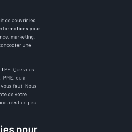
t de couvrir les
’informations pour
ance, marketing,
 concocter une
t TPE. Que vous
EA-PME, ou à
l vous faut. Nous
nte de votre
îne, c’est un peu
ies pour