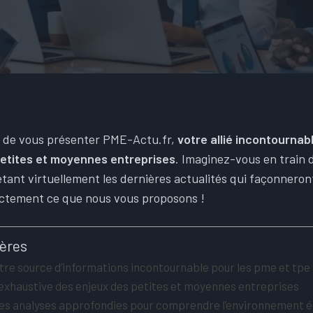
 de vous présenter PME-Actu.fr,
votre allié incontourna
etites et moyennes entreprises
. Imaginez-vous en train d
letant virtuellement les dernières actualités qui façonneront
actement ce que nous vous proposons !
ières
tre source d’informations incontournable pour les pme et tpe
exhaustive des enjeux des petites et moyennes entreprises
es analyses approfondies pour comprendre l’environnement