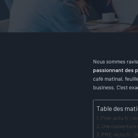
Nous sommes ravis
passionnant des p
café matinal, feuil
business. C’est ex
Table des mat
Pme-actu.fr : vo
Une couverture 
PME-Actu.fr : D