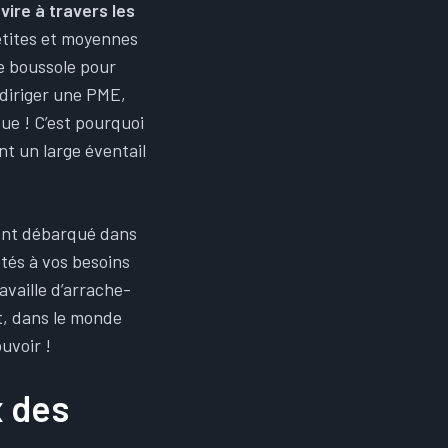
vire à travers les
petites et moyennes
re boussole pour
diriger une PME,
ue ! C’est pourquoi
t un large éventail
ment débarqué dans
ptés à vos besoins
availle d’arrache-
t, dans le monde
uvoir !
x des