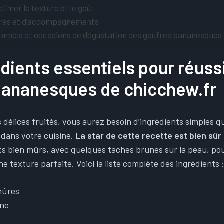
limer la texture et le goût
tures et d’accompagnements
ionnels et occasions de dégustation des gaufres bananesques 
dients essentiels pour réussi
bananesques de chicchew.fr​
 délices fruités, vous aurez besoin d’ingrédients simples 
dans votre cuisine.
La star de cette recette est bien sûr
its bien mûrs, avec quelques taches brunes sur la peau, po
e texture parfaite. Voici la liste complète des ingrédients 
mûres
ine