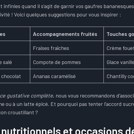
nt infinies quand il s’agit de garnir vos gaufres bananesques
ivité ! Voici quelques suggestions pour vous inspirer :
ées
Accompagnements fruités
Touches g
Fraises fraîches
Crème foue
 salé
Compote de pommes
Glace vanill
u chocolat
Ananas caramélisé
Chantilly co
ce gustative complète
, nous vous recommandons d’associ
e ou à un latte épicé. Et pourquoi pas tenter l’accord sucr
on croustillant ?
 nutritionnels et occasions d