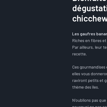
dégustat
chicchew.
Les gaufres banan
Riches en fibres e
Par ailleurs, leur 
recette.
Ces gourmandises e
elles vous donneron
raviront petits et 
thème des îles.
N’oublions pas que 
pourquoi ne pas or