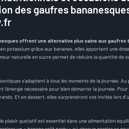
ion des
gaufres bananesque
fr​
esques offrent une alternative plus saine aux gaufres t
t en potassium grâce aux bananes, elles apportent une dose
teneur naturelle en sucre permet de réduire la quantité de s
xotiques s’adaptent à tous les moments de la journée. Au 
t l’énergie nécessaire pour bien démarrer la journée. Pour l
grands. Et en dessert, elles surprendront vos invités lors d’u
le plaisir gustatif est essentiel dans une alimentation équili
ganiser un « banana split party » où chacun garnira sa ga