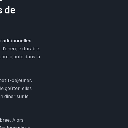
s de
raditionnelles
.
 d’énergie durable.
ucre ajouté dans la
petit-déjeuner,
e goûter, elles
n dîner sur le
brée. Alors,
ufre bananique