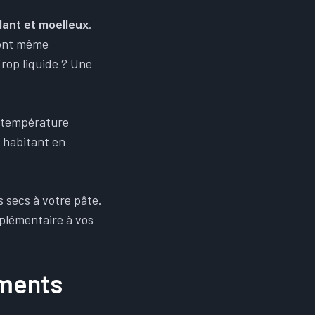
llant et moelleux
.
sont même
Trop liquide ? Une
à température
 habitant en
s secs à votre pâte.
plémentaire à vos
ements