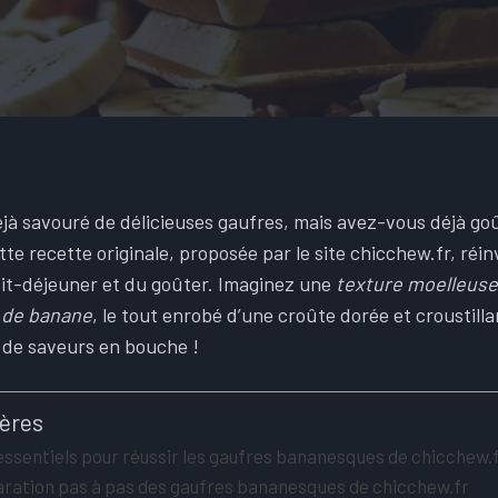
jà savouré de délicieuses gaufres, mais avez-vous déjà g
te recette originale, proposée par le site chicchew.fr, réi
tit-déjeuner et du goûter. Imaginez une
texture moelleuse
 de banane
, le tout enrobé d’une croûte dorée et croustilla
n de saveurs en bouche !
ières
essentiels pour réussir les gaufres bananesques de chicchew.f
ration pas à pas des gaufres bananesques de chicchew.fr​