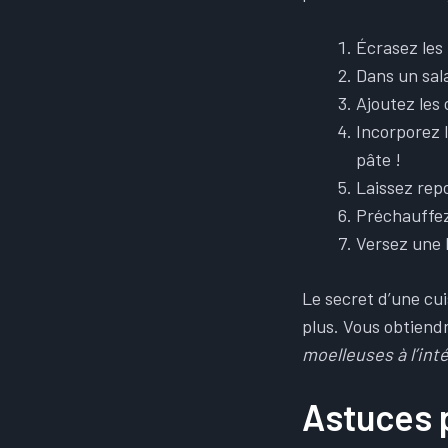
Écrasez les 
Dans un sala
Ajoutez les 
Incorporez l
pâte !
Laissez rep
Préchauffez
Versez une l
Le secret d’une cui
plus. Vous obtiend
moelleuses à l’int
Astuces p