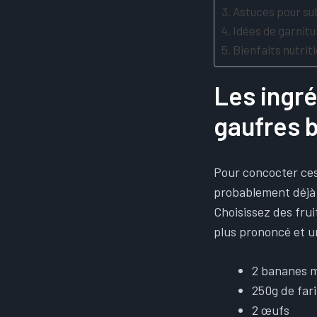
Astuces pour sub
Idées de garni
Bienfaits nutrit
Les ingré
gaufres 
Pour concocter ces
probablement déjà 
Choisissez des fru
plus prononcé et un
2 bananes 
250g de far
2 œufs