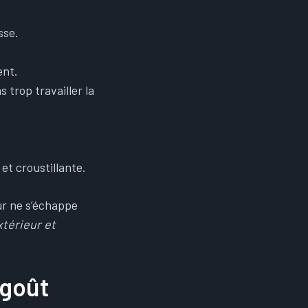
sse.
ent.
 trop travailler la
et croustillante.
ur ne s’échappe
xtérieur et
 goût