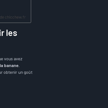
de chicchew.fr​
r les
que vous avez
 la banane
.
ur obtenir un goût
: