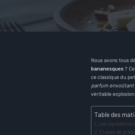
Nous avons tous dé
bananesques
? Cet
ce classique du pe
parfum envoûtant
véritable explosio
Table des mat
Les ingrédients 
Étapes de prépa