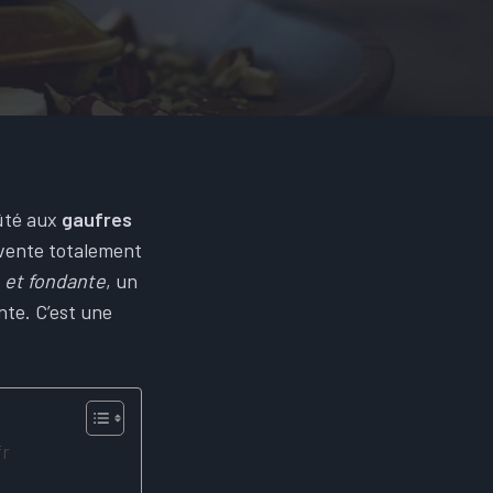
oûté aux
gaufres
nvente totalement
 et fondante
, un
nte. C’est une
r​