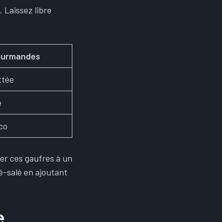
. Laissez libre
ourmandes
ttée
e
co
er ces gaufres à un
é-salé en ajoutant
e