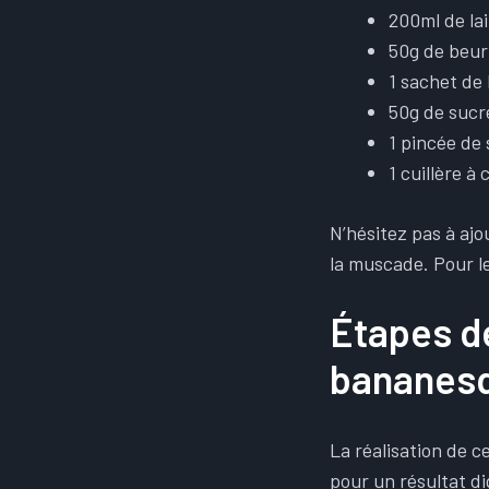
200ml de lai
50g de beur
1 sachet de
50g de sucr
1 pincée de 
1 cuillère à 
N’hésitez pas à aj
la muscade. Pour le
Étapes d
bananesq
La réalisation de c
pour un résultat di